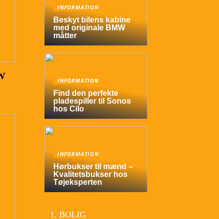
INFORMATION
Beskyt bilens kabine
med originale BMW
måtter
MW
INFORMATION
Find den perfekte
pladespiller til Sonos
hos Cilo
INFORMATION
Hørbukser til mænd –
Kvalitetsbukser hos
Tøjeksperten
BOLIG