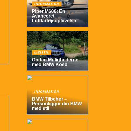
INFORMATION
Piper M600: En
Avanceret
Luftfartøjsoplevelse
LIVSSTIL
Opdag Mulighederne
med BMW Koed
INFORMATION
BMW Tilbehør –
Personliggør din BMW
med stil