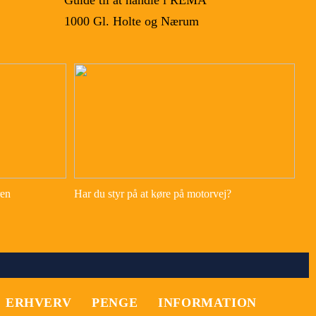
Guide til at handle i REMA
1000 Gl. Holte og Nærum
ren
Har du styr på at køre på motorvej?
ERHVERV
PENGE
INFORMATION