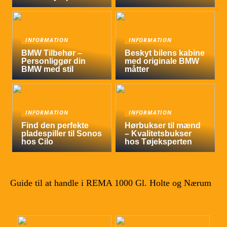
INFORMATION
INFORMATION
BMW Tilbehør –
Beskyt bilens kabine
Personliggør din
med originale BMW
BMW med stil
måtter
INFORMATION
INFORMATION
Find den perfekte
Hørbukser til mænd
pladespiller til Sonos
– Kvalitetsbukser
hos Cilo
hos Tøjeksperten
Guide til at handle i REMA 1000 Gl. Holte og Nærum