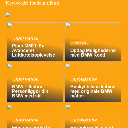
Keywords: fondant tilbud
INFORMATION
LIVSSTIL
Piper M600: En
Avanceret
Opdag Mulighederne
Luftfartøjsoplevelse
med BMW Koed
INFORMATION
INFORMATION
BMW Tilbehør –
Beskyt bilens kabine
Personliggør din
med originale BMW
BMW med stil
måtter
INFORMATION
INFORMATION
Find den perfekte
Hørbukser til mænd