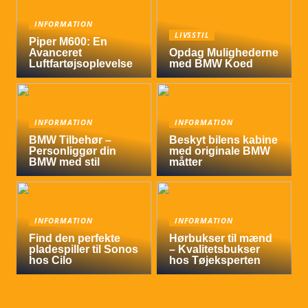
INFORMATION
LIVSSTIL
Piper M600: En
Avanceret
Opdag Mulighederne
Luftfartøjsoplevelse
med BMW Koed
INFORMATION
INFORMATION
BMW Tilbehør –
Beskyt bilens kabine
Personliggør din
med originale BMW
BMW med stil
måtter
INFORMATION
INFORMATION
Find den perfekte
Hørbukser til mænd
pladespiller til Sonos
– Kvalitetsbukser
hos Cilo
hos Tøjeksperten